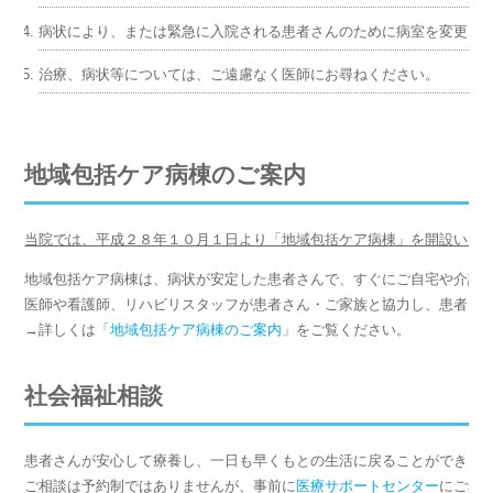
病状により、または緊急に入院される患者さんのために病室を変更さ
治療、病状等については、ご遠慮なく医師にお尋ねください。
地域包括ケア病棟のご案内
当院では、平成２８年１０月１日より「地域包括ケア病棟」を開設いた
地域包括ケア病棟は、病状が安定した患者さんで、すぐにご自宅や介護
医師や看護師、リハビリスタッフが患者さん・ご家族と協力し、患者さ
→詳しくは「
地域包括ケア病棟のご案内
」をご覧ください。
社会福祉相談
患者さんが安心して療養し、一日も早くもとの生活に戻ることができる
ご相談は予約制ではありませんが、事前に
医療サポートセンター
にご希