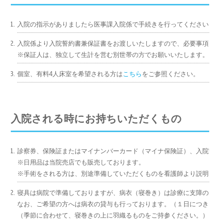
入院の指示がありましたら医事課入院係で手続きを行ってください。
入院係より入院誓約書兼保証書をお渡しいたしますので、必要事項を
※保証人は、独立して生計を営む別世帯の方でお願いいたします。
個室、有料4人床室を希望される方は
こちら
をご参照ください。
入院される時にお持ちいただくもの
診察券、保険証またはマイナンバーカード（マイナ保険証）、入院誓
※日用品は当院売店でも販売しております。
※手術をされる方は、別途準備していただくものを看護師より説明い
寝具は病院で準備しておりますが、病衣（寝巻き）は診療に支障のな
なお、ご希望の方へは病衣の貸与も行っております。（１日につき１
（季節に合わせて、寝巻きの上に羽織るものをご持参ください。）