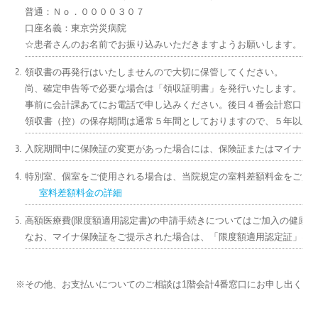
普通：Ｎｏ．００００３０７
口座名義：東京労災病院
☆患者さんのお名前でお振り込みいただきますようお願いします。
領収書の再発行はいたしませんので大切に保管してください。
尚、確定申告等で必要な場合は「領収証明書」を発行いたします。（１通
事前に会計課あてにお電話で申し込みください。後日４番会計窓口で
領収書（控）の保存期間は通常５年間としておりますので、５年以上
入院期間中に保険証の変更があった場合には、保険証またはマイナン
特別室、個室をご使用される場合は、当院規定の室料差額料金をご負
室料差額料金の詳細
高額医療費(限度額適用認定書)の申請手続きについてはご加入の健康
なお、マイナ保険証をご提示された場合は、「限度額適用認定証」は
※その他、お支払いについてのご相談は1階会計4番窓口にお申し出くだ