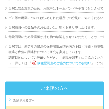
当院は安全対策のため、入院中はネームバンドを手首に付けさせてい
ゴミ等の廃棄については決められた場所での分別にご協力ください。
当院職員ヘの金品等のお心遣いは、堅くお断り申し上げます。
危険回避のため看護師が持ち物の確認をさせていだだくことや、一時
当院では、勤労者の健康の保持増進及び疾病の予防・治療・職場復帰
職業と疾病の関連性について研究を実施しています。
調査目的についてご理解いただき、「病職歴調査」にご協力ください
→ 詳しくは 「
病職歴調査のご協力についてのお願い
」 につい
ご来院の方へ
受診される方へ